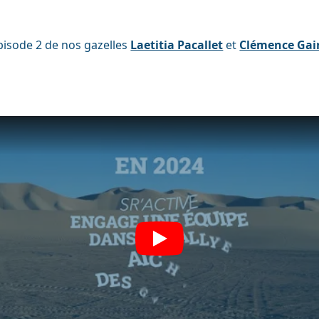
épisode 2 de nos gazelles
Laetitia Pacallet
et
Clémence Gai