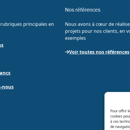
Nos références
rubriques principales en
Nous avons à cœur de réaliser
projets pour nos clients, en v
exemples
ns
Voir toutes nos références
lancs
-nous
Pour offrir 
cookies pour
à ces techn
de navigatio