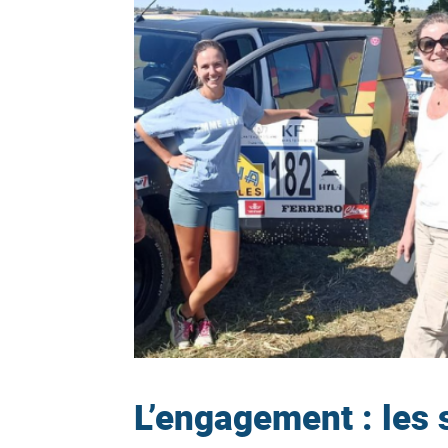
Gestion 
SIRH
Sécurisa
Mobilité
L’engagement : les 