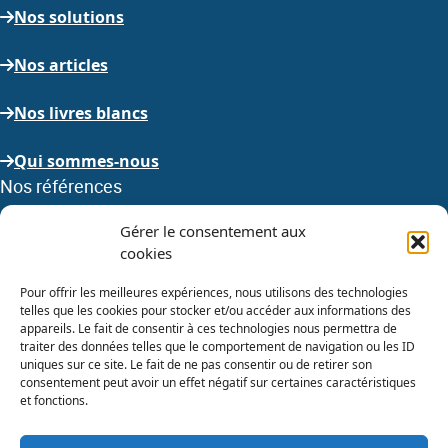
Nos solutions
Nos articles
Nos livres blancs
Qui sommes-nous
Nos références
Gérer le consentement aux
Nous avons à cœur de réaliser les meilleurs projets pour
cookies
nos clients, en voici quelques exemples
Pour offrir les meilleures expériences, nous utilisons des technologies
Voir toutes nos références
telles que les cookies pour stocker et/ou accéder aux informations des
appareils. Le fait de consentir à ces technologies nous permettra de
Nous rejoindre
traiter des données telles que le comportement de navigation ou les ID
uniques sur ce site. Le fait de ne pas consentir ou de retirer son
L’humain et le bien-être de nos collaborateurs sont au
consentement peut avoir un effet négatif sur certaines caractéristiques
et fonctions.
cœur de notre stratégie d’entreprise