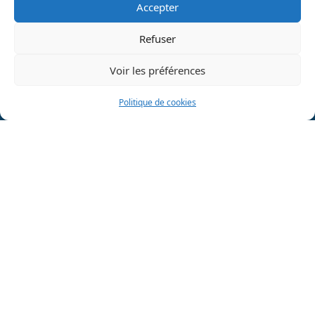
Accepter
Nous rejoindre
Refuser
Voir les préférences
Politique de cookies
Catalogues de formations
SRA 2025 – CGV –
Cookies
–
Mentions légales
–
Politiques
de confidentialités