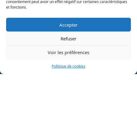
L’humain et le bien-être de nos collaborateurs sont au
consentement peut avoir un effet négatif sur certaines caractéristiques
et fonctions.
cœur de notre stratégie d’entreprise
Accepter
Nous rejoindre
Refuser
Voir les préférences
Politique de cookies
Catalogues de formations