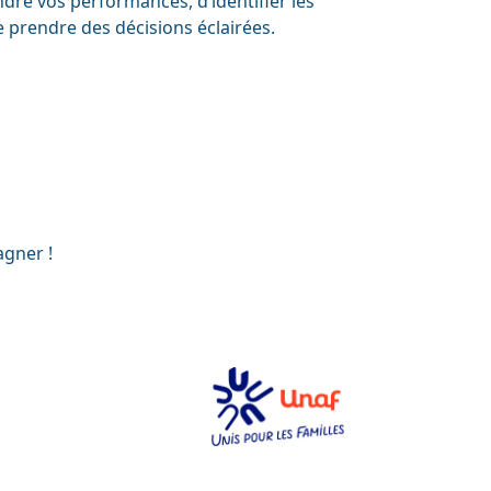
re vos performances, d’identifier les
 prendre des décisions éclairées.
agner !