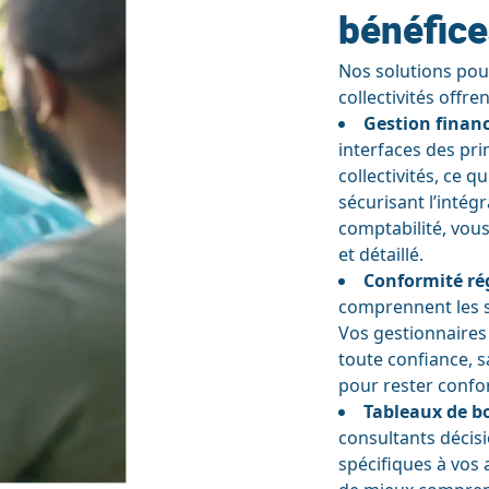
bénéfice
Nos solutions pour
collectivités offr
Gestion financ
interfaces des pri
collectivités, ce 
sécurisant l’intég
comptabilité, vous
et détaillé.
Conformité ré
comprennent les sp
Vos gestionnaires 
toute confiance, 
pour rester confo
Tableaux de b
consultants décis
spécifiques à vos 