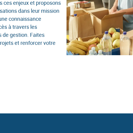
de la paie
s ces enjeux et proposons
Zeendoc
sations dans leur mission
 une connaissance
ès à travers les
tion des paiements
 de gestion. Faites
ojets et renforcer votre