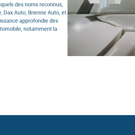
de la paie
squels des noms reconnus,
Zeendoc
, Dax Auto, Brienne Auto, et
issance approfondie des
utomobile, notamment la
tion des paiements