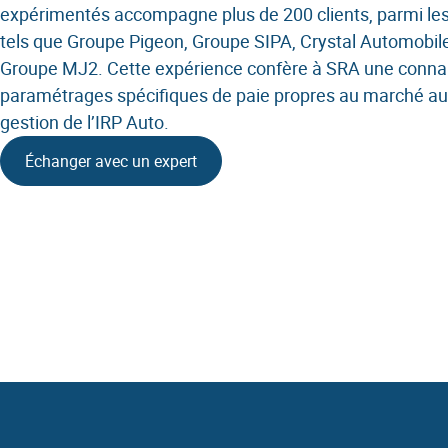
Gestion 
expérimentés accompagne plus de 200 clients, parmi le
tels que Groupe Pigeon, Groupe SIPA, Crystal Automobile
SIRH
Groupe MJ2. Cette expérience confère à SRA une conna
paramétrages spécifiques de paie propres au marché a
Sécurisa
gestion de l’IRP Auto.
Mobilité
Échanger avec un expert