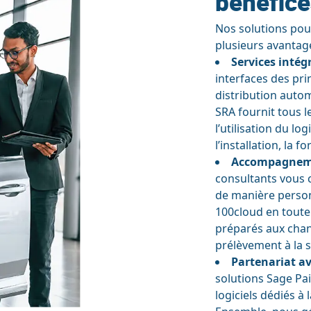
bénéfice
Nos solutions pour
plusieurs avantage
Services intég
interfaces des pri
distribution autom
SRA fournit tous l
l’utilisation du lo
l’installation, la 
Accompagnem
consultants vous 
de manière person
100cloud en toute
préparés aux chan
prélèvement à la 
Partenariat av
solutions Sage Pai
logiciels dédiés à 