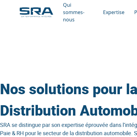
Aller
Qui
au
sommes-
Expertise
P
contenu
nous
Solutions
Qui sommes-nous
Des outils adaptés à chaque défi
Agroalim
Accomp
métier
Références
Bâtimen
Conseil 
BI Repor
Métiers
Commerc
Intégrat
Agences
Dématér
Une expertise au cœur de votre
Nos solutions pour l
secteur
Distrib
Service
ERP
Engagements
Distribution Automob
Industri
Services
Gestion 
Un accompagnement sur mesure,
Santé
de A à Z
Gestion
SRA se distingue par son expertise éprouvée dans l’inté
Paie & RH pour le secteur de la distribution automobile.
Services