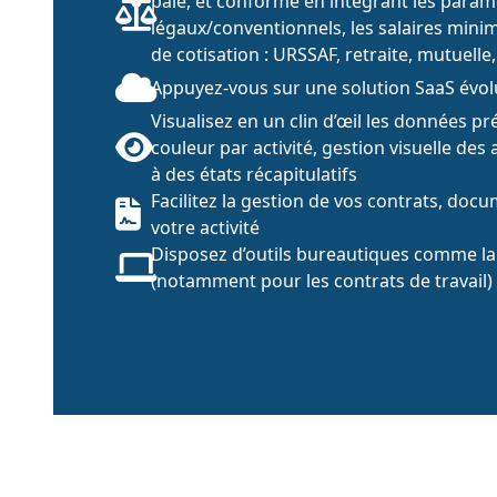
paie, et conforme en intégrant les param
légaux/conventionnels, les salaires minim
de cotisation : URSSAF, retraite, mutuell
Appuyez-vous sur une solution SaaS évol
Visualisez en un clin d’œil les données p
couleur par activité, gestion visuelle de
à des états récapitulatifs
Facilitez la gestion de vos contrats, docu
votre activité
Disposez d’outils bureautiques comme la
(notamment pour les contrats de travail)