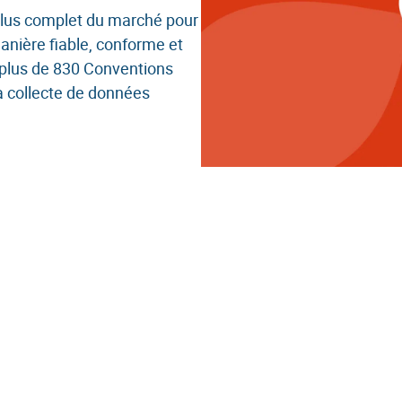
de la paie
plus complet du marché pour
Zeendoc
anière fiable, conforme et
plus de 830 Conventions
tion des paiements
a collecte de données