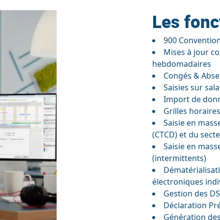
Les fonc
900 Convention
Mises à jour c
hebdomadaires
Congés & Absen
Saisies sur sala
Import de donné
Grilles horaire
Saisie en mass
(CTCD) et du sect
Saisie en mass
(intermittents)
Dématérialisati
électroniques indi
Gestion des D
Déclaration Pr
Génération des