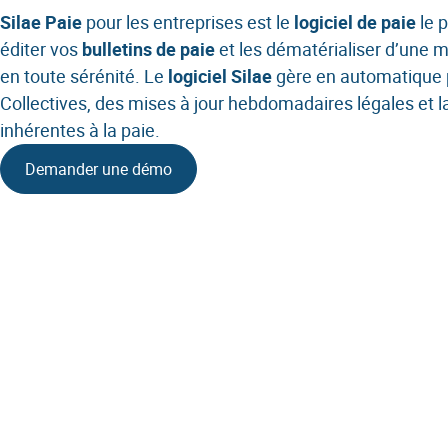
Gestion 
Silae Paie
pour les entreprises est le
logiciel de paie
le 
éditer vos
bulletins de paie
et les dématérialiser d’une m
SIRH
en toute sérénité. Le
logiciel
Silae
gère en automatique 
Sécurisa
Collectives, des mises à jour hebdomadaires légales et l
inhérentes à la paie.
Mobilité
Demander une démo