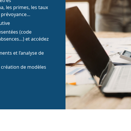
ètres
a, les primes, les taux
e, prévoyance…
utive
résentées (code
s absences…) et accédez
ments et l’analyse de
 création de modèles