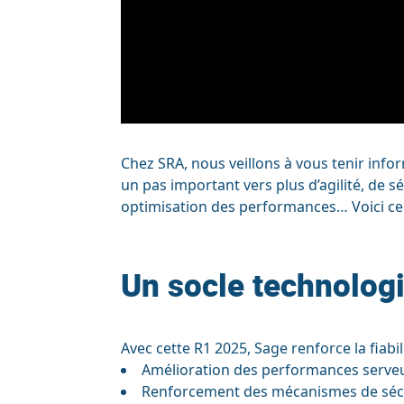
Chez SRA, nous veillons à vous tenir inf
un pas important vers plus d’agilité, de s
optimisation des performances… Voici ce qu
Un socle technologi
Avec cette R1 2025, Sage renforce la fia
Amélioration des performances serveu
Renforcement des mécanismes de sécuri