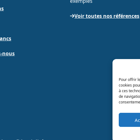
exemples
ns
Voir toutes nos références
lancs
-nous
Pour offrir 
cookies pour
à ces techn
de navigatio
consentement
Ac