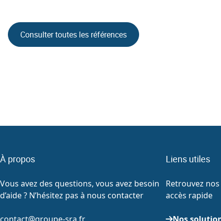
du bois et de la valorisation énergétique. Le groupe
intègre toute […]
f
Consulter toutes les références
À propos
Liens utiles
Vous avez des questions, vous avez besoin
Retrouvez nos 
d’aide ? N’hésitez pas à nous contacter
accès rapide
contact@groupe-sra.fr
Nos solutio