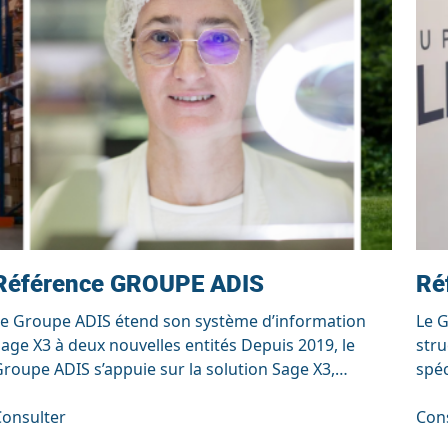
Référence GROUPE ADIS
Ré
Le Groupe ADIS étend son système d’information
Le G
age X3 à deux nouvelles entités Depuis 2019, le
stru
roupe ADIS s’appuie sur la solution Sage X3,
spéc
déployée avec l’accompagnement de SRA, pour
obj
tructurer et piloter ses activités au sein de l’entité
Consulter
mesu
Con
e gestion ADIS SERVICES et de l’entité de
d’in