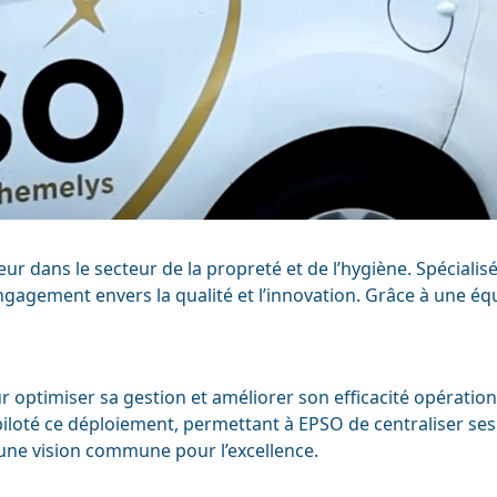
de la paie
Zeendoc
tion des paiements
r dans le secteur de la propreté et de l’hygiène. Spécialisé
n engagement envers la qualité et l’innovation. Grâce à une 
optimiser sa gestion et améliorer son efficacité opérationne
loté ce déploiement, permettant à EPSO de centraliser ses p
 une vision commune pour l’excellence.