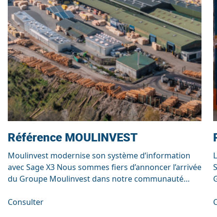
Référence MOULINVEST
Moulinvest modernise son système d’information
avec Sage X3 Nous sommes fiers d’annoncer l’arrivée
S
du Groupe Moulinvest dans notre communauté
G
Sage X3, accompagné par nos équipes. Un acteur
historique et engagé dans la filière bois Fondé en
Consulter
s
1916, Moulinvest est un acteur reconnu du secteur
d