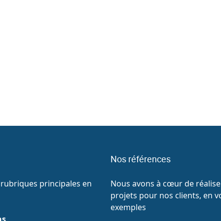
production ADIS PHARMA. Aujourd’hui, le groupe
maje
ranchit une […]
inno
Nos références
rubriques principales en
Nous avons à cœur de réaliser
projets pour nos clients, en v
exemples
ns