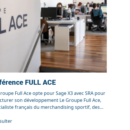
férence FULL ACE
roupe Full Ace opte pour Sage X3 avec SRA pour
cturer son développement Le Groupe Full Ace,
ialiste français du merchandising sportif, des
ets de communication et du packaging sur
re, a choisi de faire évoluer son système
sulter
formation avec la solution Sage X3. Une étape