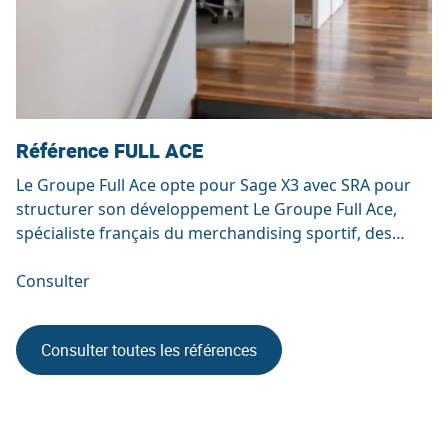
Référence FULL ACE
Le Groupe Full Ace opte pour Sage X3 avec SRA pour
structurer son développement Le Groupe Full Ace,
spécialiste français du merchandising sportif, des
objets de communication et du packaging sur mesure,
a choisi de faire évoluer son système d’information
Consulter
avec la solution Sage X3. Une étape majeure dans le
parcours de cette entreprise innovante, […]
Consulter toutes les références