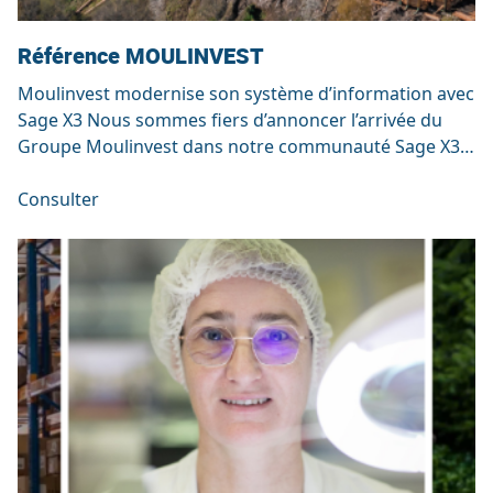
Référence MOULINVEST
Moulinvest modernise son système d’information avec
Sage X3 Nous sommes fiers d’annoncer l’arrivée du
Groupe Moulinvest dans notre communauté Sage X3,
accompagné par nos équipes. Un acteur historique et
engagé dans la filière bois Fondé en 1916, Moulinvest
Consulter
est un acteur reconnu du secteur du bois et de la
valorisation énergétique. Le groupe intègre toute […]