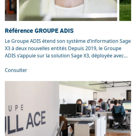
Référence GROUPE ADIS
Le Groupe ADIS étend son système d’information Sage
X3 à deux nouvelles entités Depuis 2019, le Groupe
ADIS s’appuie sur la solution Sage X3, déployée avec
l’accompagnement de SRA, pour structurer et piloter
ses activités au sein de l’entité de gestion ADIS
Consulter
SERVICES et de l’entité de production ADIS PHARMA.
Aujourd’hui, le groupe franchit une […]