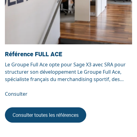
Référence FULL ACE
Le Groupe Full Ace opte pour Sage X3 avec SRA pour
structurer son développement Le Groupe Full Ace,
spécialiste français du merchandising sportif, des
objets de communication et du packaging sur mesure,
a choisi de faire évoluer son système d’information
Consulter
avec la solution Sage X3. Une étape majeure dans le
parcours de cette entreprise innovante, […]
Consulter toutes les références