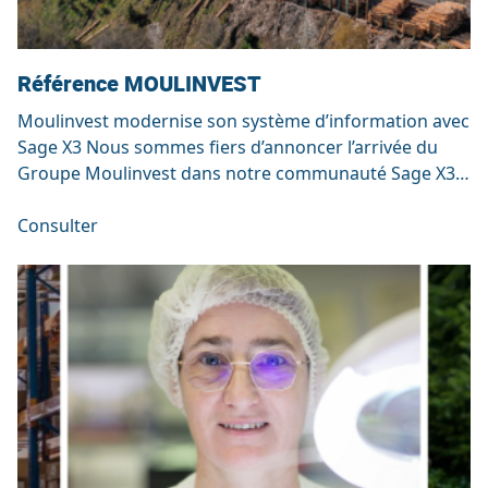
Référence MOULINVEST
Moulinvest modernise son système d’information avec
Sage X3 Nous sommes fiers d’annoncer l’arrivée du
Groupe Moulinvest dans notre communauté Sage X3,
accompagné par nos équipes. Un acteur historique et
engagé dans la filière bois Fondé en 1916, Moulinvest
Consulter
est un acteur reconnu du secteur du bois et de la
valorisation énergétique. Le groupe intègre toute […]