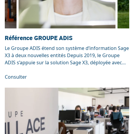
Référence GROUPE ADIS
Le Groupe ADIS étend son système d’information Sage
X3 à deux nouvelles entités Depuis 2019, le Groupe
ADIS s’appuie sur la solution Sage X3, déployée avec
l’accompagnement de SRA, pour structurer et piloter
ses activités au sein de l’entité de gestion ADIS
Consulter
SERVICES et de l’entité de production ADIS PHARMA.
Aujourd’hui, le groupe franchit une […]