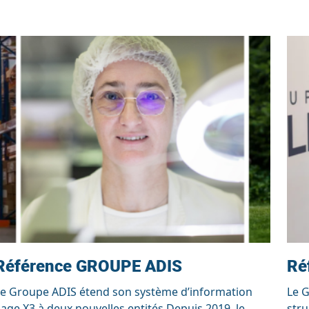
Référence GROUPE ADIS
Ré
Le Groupe ADIS étend son système d’information
Le G
age X3 à deux nouvelles entités Depuis 2019, le
stru