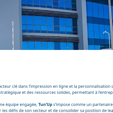
de la paie
Zeendoc
tion des paiements
n acteur clé dans l’impression en ligne et la personnalisatio
stratégique et des ressources solides, permettant à l’entre
’une équipe engagée,
Tun’Up
s’impose comme un partenaire d
 les défis de son secteur et de consolider sa position de lea