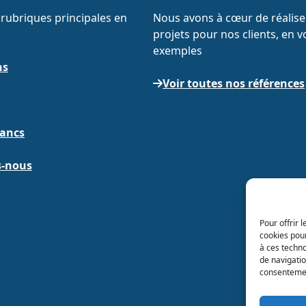
rubriques principales en
Nous avons à cœur de réaliser
projets pour nos clients, en v
exemples
ns
Voir toutes nos références
lancs
-nous
Pour offrir 
cookies pour
à ces techn
de navigatio
consentement