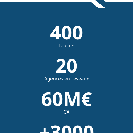
400
Talents
20
Agences en réseaux
60
M€
CA
+
3000